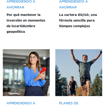
APRENDIENDO A
APRENDIENDO A
AHORRAR
AHORRAR
Por qué mantener la
La cartera 60/40, una
inversión en momentos
fórmula sencilla para
de incertidumbre
tiempos complejos
geopolítica
APRENDIENDO A
PLANES DE