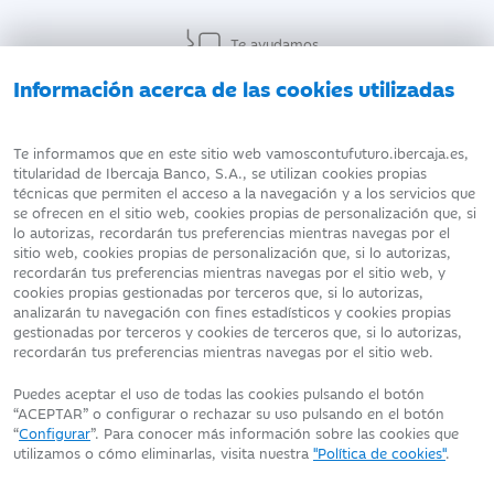
Te ayudamos
Información acerca de las cookies utilizadas
AVISO LEGAL
ATENCIÓN AL CLIENTE
Te informamos que en este sitio web vamoscontufuturo.ibercaja.es,
titularidad de Ibercaja Banco, S.A., se utilizan cookies propias
técnicas que permiten el acceso a la navegación y a los servicios que
DATOS PERSONALES
POLÍTICA DE COOKIES
se ofrecen en el sitio web, cookies propias de personalización que, si
lo autorizas, recordarán tus preferencias mientras navegas por el
sitio web, cookies propias de personalización que, si lo autorizas,
recordarán tus preferencias mientras navegas por el sitio web, y
cookies propias gestionadas por terceros que, si lo autorizas,
analizarán tu navegación con fines estadísticos y cookies propias
Fecha de edición: 06/08/2026
gestionadas por terceros y cookies de terceros que, si lo autorizas,
©Ibercaja Banco, S.A. - IBERCAJA - NIF. A-99319030 R.M. de
recordarán tus preferencias mientras navegas por el sitio web.
Zaragoza (T.3865. F.1. H.Z.-52186, Inscripc.1º)
Entidad de Crédito inscrita en el Registro Especial del Banco de
Puedes aceptar el uso de todas las cookies pulsando el botón
España con el código 2085.
“ACEPTAR” o configurar o rechazar su uso pulsando en el botón
Domicilio social: Plaza de Basilio Paraíso, 2. 50008-Zaragoza.
“
Configurar
”. Para conocer más información sobre las cookies que
utilizamos o cómo eliminarlas, visita nuestra
"Política de cookies"
.