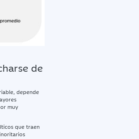
echarse de
ariable, depende
mayores
por muy
ticos que traen
noritarios