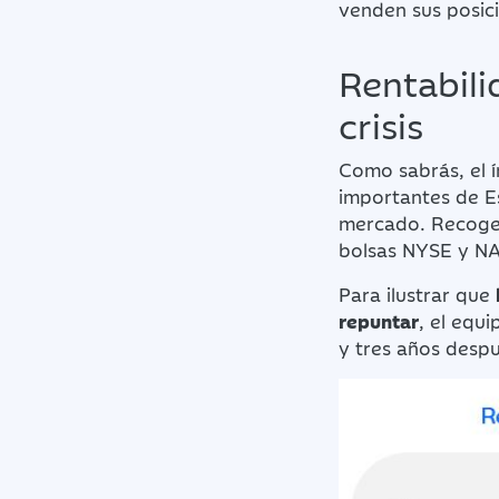
venden sus posici
Rentabili
crisis
Como sabrás, el í
importantes de Es
mercado. Recoge l
bolsas NYSE y N
Para ilustrar que
repuntar
, el equ
y tres años desp