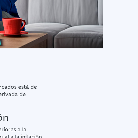
ercados está de
erivada de
ón
riores a la
al a la inflación