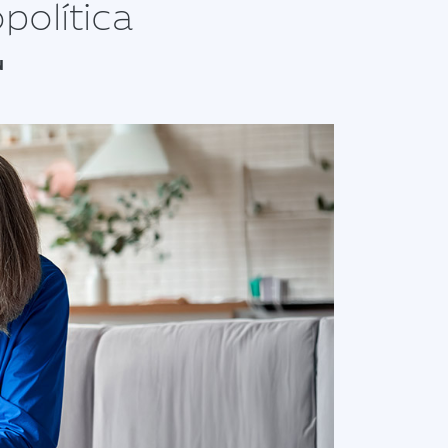
olítica
N