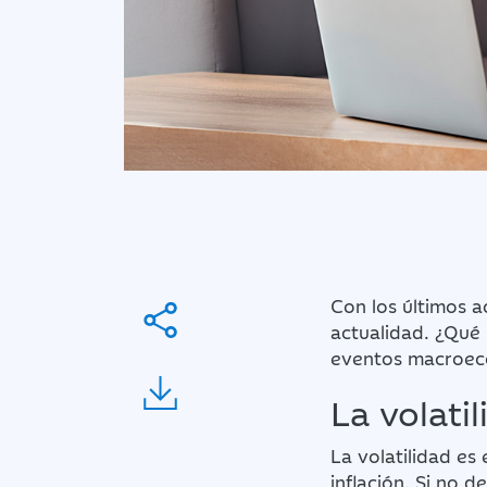
Con los últimos a
actualidad. ¿Qué
eventos macroeco
La volati
La volatilidad es
inflación. Si no d