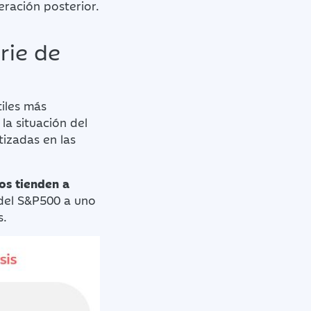
eración posterior.
rie de
tiles más
la situación del
izadas en las
os tienden a
 del S&P500 a uno
s.