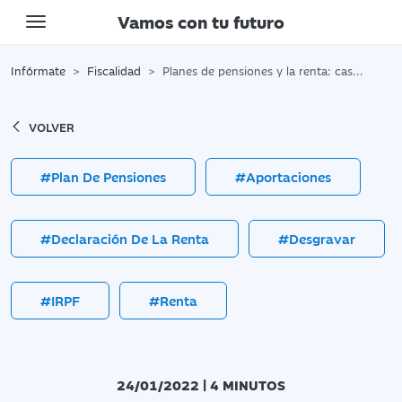
Vamos con tu futuro
Toggle navigation
Infórmate
Fiscalidad
Planes de pensiones y la renta: casillas a tener en cuenta
VOLVER
#Plan De Pensiones
#Aportaciones
#Declaración De La Renta
#Desgravar
#IRPF
#Renta
24/01/2022 | 4 MINUTOS