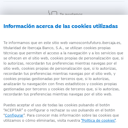
Te ayudamos
Información acerca de las cookies utilizadas
AVISO LEGAL
ATENCIÓN AL CLIENTE
Te informamos que en este sitio web vamoscontufuturo.ibercaja.es,
titularidad de Ibercaja Banco, S.A., se utilizan cookies propias
técnicas que permiten el acceso a la navegación y a los servicios que
DATOS PERSONALES
POLÍTICA DE COOKIES
se ofrecen en el sitio web, cookies propias de personalización que, si
lo autorizas, recordarán tus preferencias mientras navegas por el
sitio web, cookies propias de personalización que, si lo autorizas,
recordarán tus preferencias mientras navegas por el sitio web, y
cookies propias gestionadas por terceros que, si lo autorizas,
analizarán tu navegación con fines estadísticos y cookies propias
Fecha de edición: 06/08/2026
gestionadas por terceros y cookies de terceros que, si lo autorizas,
©Ibercaja Banco, S.A. - IBERCAJA - NIF. A-99319030 R.M. de
recordarán tus preferencias mientras navegas por el sitio web.
Zaragoza (T.3865. F.1. H.Z.-52186, Inscripc.1º)
Entidad de Crédito inscrita en el Registro Especial del Banco de
Puedes aceptar el uso de todas las cookies pulsando el botón
España con el código 2085.
“ACEPTAR” o configurar o rechazar su uso pulsando en el botón
Domicilio social: Plaza de Basilio Paraíso, 2. 50008-Zaragoza.
“
Configurar
”. Para conocer más información sobre las cookies que
utilizamos o cómo eliminarlas, visita nuestra
"Política de cookies"
.