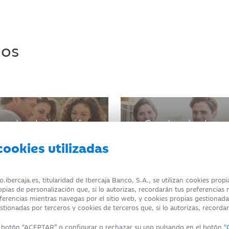
dos
ondos de inversión
Cuentas de ahorr
cookies utilizadas
bercaja.es, titularidad de Ibercaja Banco, S.A., se utilizan cookies prop
ropias de personalización que, si lo autorizas, recordarán tus preferencias
eferencias mientras navegas por el sitio web, y cookies propias gestionadas
tionadas por terceros y cookies de terceros que, si lo autorizas, recorda
SONALES
POLÍTICA DE COOKIES
Te ayudamos
l botón “ACEPTAR” o configurar o rechazar su uso pulsando en el botón “