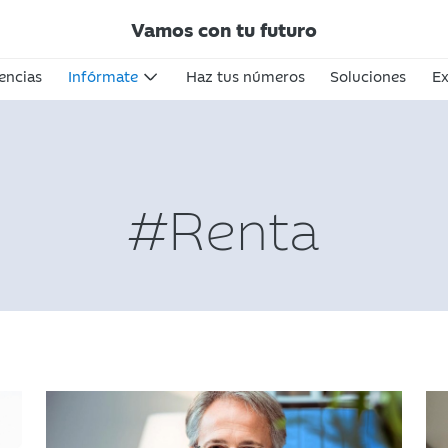
Vamos con tu futuro
encias
Infórmate
Haz tus números
Soluciones
Ex
#Renta