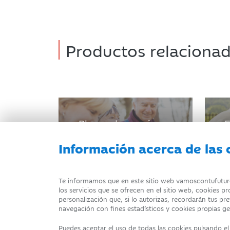
Productos relaciona
Planes de pensiones
F
Información acerca de las 
Te informamos que en este sitio web vamoscontufuturo.i
los servicios que se ofrecen en el sitio web, cookies p
personalización que, si lo autorizas, recordarán tus pr
navegación con fines estadísticos y cookies propias ges
AVISO LEGAL
ATENCIÓN AL CLIENTE
DATOS PER
Puedes aceptar el uso de todas las cookies pulsando e