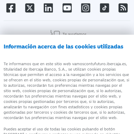
Te ayudamos
Información acerca de las cookies utilizadas
AVISO LEGAL
ATENCIÓN AL CLIENTE
Te informamos que en este sitio web vamoscontufuturo.ibercaja.es,
titularidad de Ibercaja Banco, S.A., se utilizan cookies propias
técnicas que permiten el acceso a la navegación y a los servicios que
DATOS PERSONALES
POLÍTICA DE COOKIES
se ofrecen en el sitio web, cookies propias de personalización que, si
lo autorizas, recordarán tus preferencias mientras navegas por el
sitio web, cookies propias de personalización que, si lo autorizas,
recordarán tus preferencias mientras navegas por el sitio web, y
cookies propias gestionadas por terceros que, si lo autorizas,
analizarán tu navegación con fines estadísticos y cookies propias
Fecha de edición: 07/08/2026
gestionadas por terceros y cookies de terceros que, si lo autorizas,
©Ibercaja Banco, S.A. - IBERCAJA - NIF. A-99319030 R.M. de
recordarán tus preferencias mientras navegas por el sitio web.
Zaragoza (T.3865. F.1. H.Z.-52186, Inscripc.1º)
Entidad de Crédito inscrita en el Registro Especial del Banco de
Puedes aceptar el uso de todas las cookies pulsando el botón
España con el código 2085.