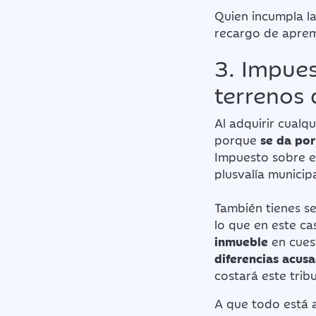
Quien incumpla la
recargo de aprem
3. Impues
terrenos 
Al adquirir cualq
porque
se da po
Impuesto sobre e
plusvalía municipa
También tienes se
lo que en este c
inmueble
en cuest
diferencias acusa
costará este trib
A que todo está 