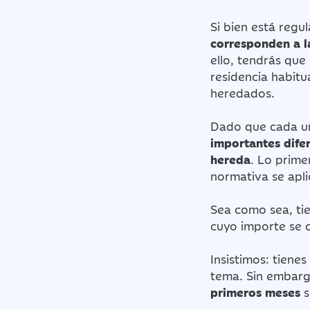
Si bien está regu
corresponden a l
ello, tendrás que 
residencia habit
heredados.
Dado que cada un
importantes dife
hereda
. Lo prime
normativa se apli
Sea como sea, ti
cuyo importe se c
Insistimos: tiene
tema. Sin embarg
primeros meses
s