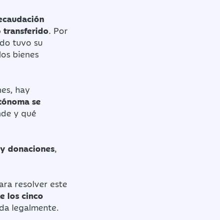
recaudación
 transferido
. Por
ido tuvo su
los bienes
nes, hay
utónoma se
nde y qué
 y donaciones
,
para resolver este
e los cinco
ida legalmente.