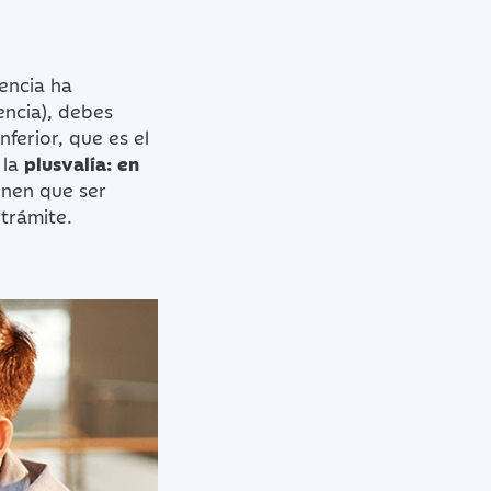
encia ha
encia), debes
ferior, que es el
 la
plusvalía: en
enen que ser
 trámite.