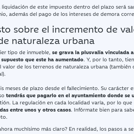
 liquidación de este impuesto dentro del plazo será s
io, además del pago de los intereses de demora corr
to sobre el incremento de val
de naturaleza urbana
uier tipo de inmueble,
se grava la plusvalía vinculada a
r supuesto que este ha aumentado
. Y, por lo tanto, ti
l valor de los terrenos de naturaleza urbana (tambié
l).
is meses de plazo desde el fallecimiento. Su carácter e
aso
tendrás que pagarlo en el ayuntamiento donde se u
ión. La regulación en cada localidad varía, por lo qu
das entre unos y otros casos
. Infórmate bien para sab
uto.
ahora muchísimo más claro? En realidad, los pasos a s