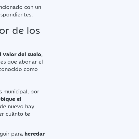
ancionado con un
espondientes.
or de los
l valor del suelo
,
enes que abonar el
n conocido como
s municipal, por
bique el
e de nuevo hay
er cuánto te
eguir para
heredar