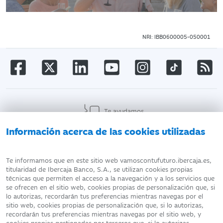
NRI: IBB0600005-050001
Te ayudamos
Información acerca de las cookies utilizadas
AVISO LEGAL
ATENCIÓN AL CLIENTE
Te informamos que en este sitio web vamoscontufuturo.ibercaja.es,
titularidad de Ibercaja Banco, S.A., se utilizan cookies propias
técnicas que permiten el acceso a la navegación y a los servicios que
DATOS PERSONALES
POLÍTICA DE COOKIES
se ofrecen en el sitio web, cookies propias de personalización que, si
lo autorizas, recordarán tus preferencias mientras navegas por el
sitio web, cookies propias de personalización que, si lo autorizas,
recordarán tus preferencias mientras navegas por el sitio web, y
cookies propias gestionadas por terceros que, si lo autorizas,