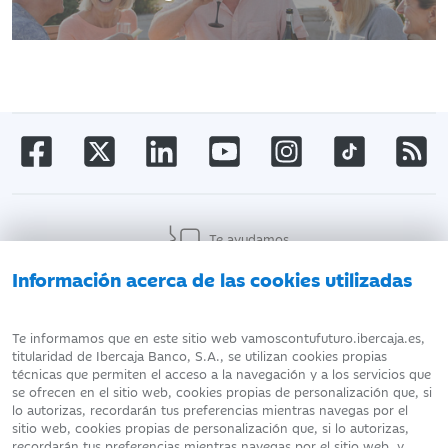
Te ayudamos
Información acerca de las cookies utilizadas
AVISO LEGAL
ATENCIÓN AL CLIENTE
Te informamos que en este sitio web vamoscontufuturo.ibercaja.es,
titularidad de Ibercaja Banco, S.A., se utilizan cookies propias
técnicas que permiten el acceso a la navegación y a los servicios que
DATOS PERSONALES
POLÍTICA DE COOKIES
se ofrecen en el sitio web, cookies propias de personalización que, si
lo autorizas, recordarán tus preferencias mientras navegas por el
sitio web, cookies propias de personalización que, si lo autorizas,
recordarán tus preferencias mientras navegas por el sitio web, y