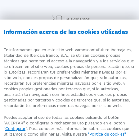
Te ayudamos
Información acerca de las cookies utilizadas
AVISO LEGAL
ATENCIÓN AL CLIENTE
Te informamos que en este sitio web vamoscontufuturo.ibercaja.es,
titularidad de Ibercaja Banco, S.A., se utilizan cookies propias
técnicas que permiten el acceso a la navegación y a los servicios que
DATOS PERSONALES
POLÍTICA DE COOKIES
se ofrecen en el sitio web, cookies propias de personalización que, si
lo autorizas, recordarán tus preferencias mientras navegas por el
sitio web, cookies propias de personalización que, si lo autorizas,
recordarán tus preferencias mientras navegas por el sitio web, y
cookies propias gestionadas por terceros que, si lo autorizas,
analizarán tu navegación con fines estadísticos y cookies propias
Fecha de edición: 09/08/2026
gestionadas por terceros y cookies de terceros que, si lo autorizas,
©Ibercaja Banco, S.A. - IBERCAJA - NIF. A-99319030 R.M. de
recordarán tus preferencias mientras navegas por el sitio web.
Zaragoza (T.3865. F.1. H.Z.-52186, Inscripc.1º)
Entidad de Crédito inscrita en el Registro Especial del Banco de
Puedes aceptar el uso de todas las cookies pulsando el botón
España con el código 2085.
“ACEPTAR” o configurar o rechazar su uso pulsando en el botón
Domicilio social: Plaza de Basilio Paraíso, 2. 50008-Zaragoza.
“
Configurar
”. Para conocer más información sobre las cookies que
utilizamos o cómo eliminarlas, visita nuestra
"Política de cookies"
.