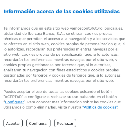
Información acerca de las cookies utilizadas
AVISO LEGAL
ATENCIÓN AL CLIENTE
Te informamos que en este sitio web vamoscontufuturo.ibercaja.es,
titularidad de Ibercaja Banco, S.A., se utilizan cookies propias
técnicas que permiten el acceso a la navegación y a los servicios que
DATOS PERSONALES
POLÍTICA DE COOKIES
se ofrecen en el sitio web, cookies propias de personalización que, si
lo autorizas, recordarán tus preferencias mientras navegas por el
sitio web, cookies propias de personalización que, si lo autorizas,
recordarán tus preferencias mientras navegas por el sitio web, y
cookies propias gestionadas por terceros que, si lo autorizas,
analizarán tu navegación con fines estadísticos y cookies propias
Fecha de edición: 06/08/2026
gestionadas por terceros y cookies de terceros que, si lo autorizas,
©Ibercaja Banco, S.A. - IBERCAJA - NIF. A-99319030 R.M. de
recordarán tus preferencias mientras navegas por el sitio web.
Zaragoza (T.3865. F.1. H.Z.-52186, Inscripc.1º)
Entidad de Crédito inscrita en el Registro Especial del Banco de
Puedes aceptar el uso de todas las cookies pulsando el botón
España con el código 2085.
“ACEPTAR” o configurar o rechazar su uso pulsando en el botón
Domicilio social: Plaza de Basilio Paraíso, 2. 50008-Zaragoza.
“
Configurar
”. Para conocer más información sobre las cookies que
utilizamos o cómo eliminarlas, visita nuestra
"Política de cookies"
.
Aceptar
Configurar
Rechazar