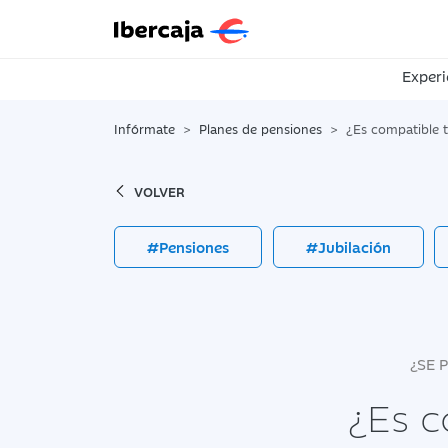
Experi
Infórmate
Planes de pensiones
¿Es compatible trabajar y c
VOLVER
#Pensiones
#Jubilación
¿SE 
¿Es c