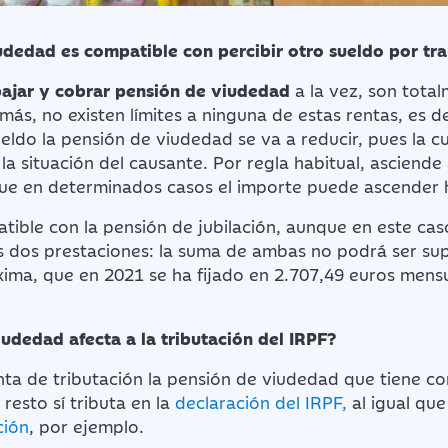
udedad es compatible con percibir otro sueldo por tra
bajar y cobrar pensión de viudedad
a la vez, son tota
ás, no existen límites a ninguna de estas rentas, es d
eldo la pensión de viudedad se va a reducir, pues la c
e la situación del causante. Por regla habitual, asciend
ue en determinados casos el importe puede ascender h
ible con la pensión de jubilación, aunque en este caso 
s dos prestaciones: la suma de ambas no podrá ser supe
xima, que en 2021 se ha fijado en 2.707,49 euros mens
udedad afecta a la tributación del IRPF?
nta de tributación la pensión de viudedad que tiene c
l resto sí tributa en la
declaración del IRPF,
al igual que
ción
, por ejemplo.