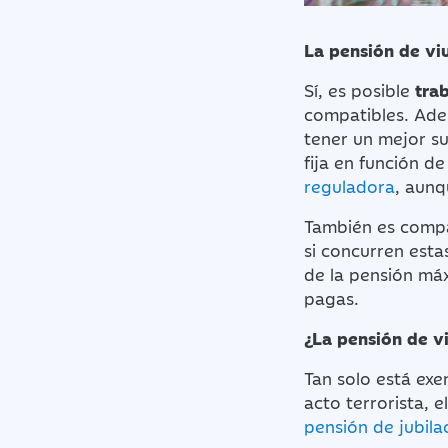
La pensión de vi
Sí, es posible
tra
compatibles. Adem
tener un mejor su
fija en función d
reguladora
, aunq
También es compat
si concurren esta
de la pensión má
pagas.
¿La pensión de vi
Tan solo está exe
acto terrorista, e
pensión de jubila