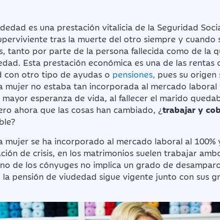
dedad es una prestación vitalicia de la Seguridad Soc
uperviviente tras la muerte del otro siempre y cuando
os, tanto por parte de la persona fallecida como de la
dedad. Esta prestación económica es una de las rentas
d con otro tipo de ayudas o
pensiones,
pues su origen
a mujer no estaba tan incorporada al mercado laboral y
mayor esperanza de vida, al fallecer el marido quedab
ro ahora que las cosas han cambiado, ¿
trabajar y co
ble?
la mujer se ha incorporado al mercado laboral al 100% 
ación de crisis, en los matrimonios suelen trabajar ambo
 uno de los cónyuges no implica un grado de desampar
 la pensión de viudedad sigue vigente junto con sus g
.