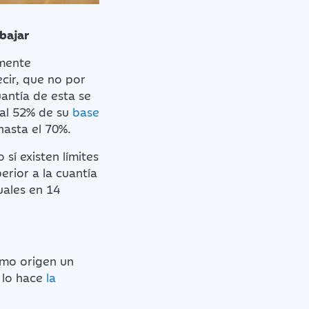
bajar
lmente
ecir, que no por
uantía de esta se
e al 52% de su
base
asta el 70%.
sí existen límites
rior a la cuantía
uales en 14
omo origen un
 lo hace
la