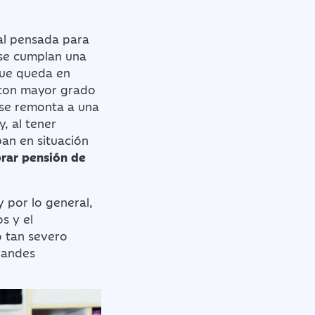
ial pensada para
 se cumplan una
 que queda en
 con mayor grado
 se remonta a una
, al tener
an en situación
brar pensión de
y por lo general,
s y el
o tan severo
randes