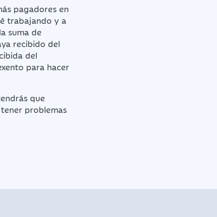
 más pagadores en
té trabajando y a
 la suma de
ya recibido del
cibida del
 exento para hacer
tendrás que
s tener problemas