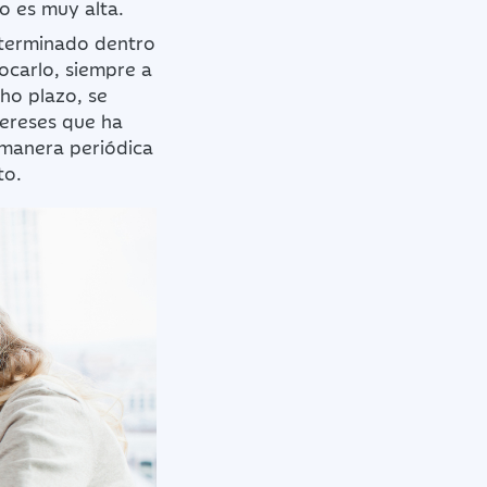
o es muy alta.
eterminado dentro
tocarlo, siempre a
ho plazo, se
tereses que ha
 manera periódica
to.