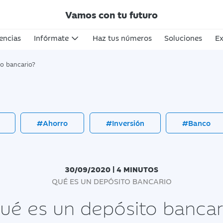
Vamos con tu futuro
encias
Infórmate
Haz tus números
Soluciones
Ex
to bancario?
#Ahorro
#Inversión
#Banco
30/09/2020 | 4 MINUTOS
QUÉ ES UN DEPÓSITO BANCARIO
ué es un depósito bancar