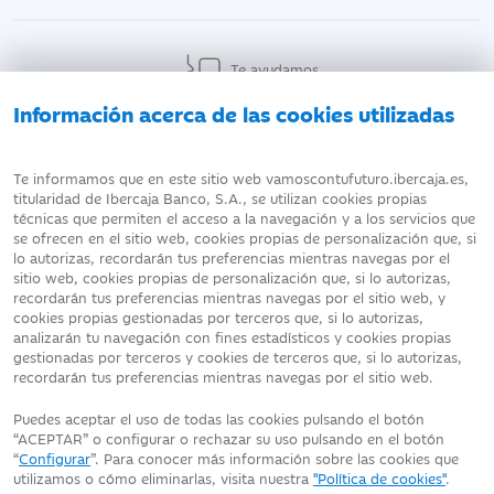
Te ayudamos
Información acerca de las cookies utilizadas
AVISO LEGAL
ATENCIÓN AL CLIENTE
Te informamos que en este sitio web vamoscontufuturo.ibercaja.es,
titularidad de Ibercaja Banco, S.A., se utilizan cookies propias
técnicas que permiten el acceso a la navegación y a los servicios que
DATOS PERSONALES
POLÍTICA DE COOKIES
se ofrecen en el sitio web, cookies propias de personalización que, si
lo autorizas, recordarán tus preferencias mientras navegas por el
sitio web, cookies propias de personalización que, si lo autorizas,
recordarán tus preferencias mientras navegas por el sitio web, y
cookies propias gestionadas por terceros que, si lo autorizas,
analizarán tu navegación con fines estadísticos y cookies propias
Fecha de edición: 08/08/2026
gestionadas por terceros y cookies de terceros que, si lo autorizas,
©Ibercaja Banco, S.A. - IBERCAJA - NIF. A-99319030 R.M. de
recordarán tus preferencias mientras navegas por el sitio web.
Zaragoza (T.3865. F.1. H.Z.-52186, Inscripc.1º)
Entidad de Crédito inscrita en el Registro Especial del Banco de
Puedes aceptar el uso de todas las cookies pulsando el botón
España con el código 2085.
“ACEPTAR” o configurar o rechazar su uso pulsando en el botón
Domicilio social: Plaza de Basilio Paraíso, 2. 50008-Zaragoza.
“
Configurar
”. Para conocer más información sobre las cookies que
utilizamos o cómo eliminarlas, visita nuestra
"Política de cookies"
.