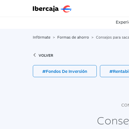
Experi
Infórmate
Formas de ahorro
Consejos para sacar rentabilida
VOLVER
#Fondos De Inversión
#Rentabi
CON
Consej