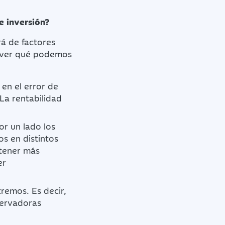
e inversión?
rá de factores
a ver qué podemos
 en el error de
La rentabilidad
or un lado los
os en distintos
btener más
er
remos. Es decir,
servadoras