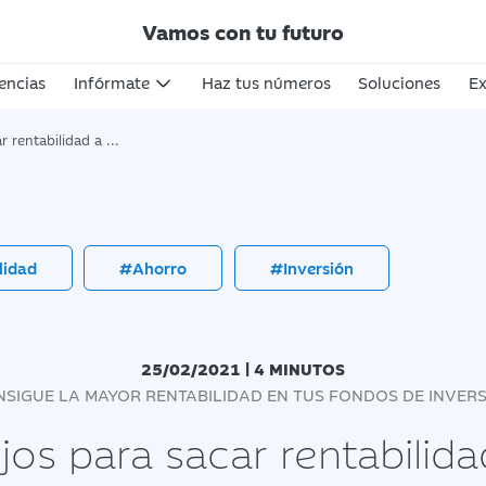
Vamos con tu futuro
encias
Infórmate
Haz tus números
Soluciones
Ex
d a tus fondos de inversión
lidad
#Ahorro
#Inversión
25/02/2021 | 4 MINUTOS
SIGUE LA MAYOR RENTABILIDAD EN TUS FONDOS DE INVER
os para sacar rentabilida