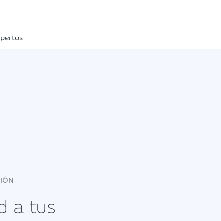
pertos
SIÓN
d a tus