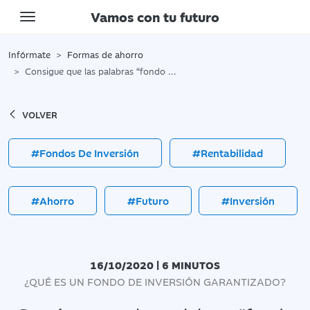
Vamos con tu futuro
Toggle navigation
Infórmate
Formas de ahorro
Consigue que las palabras “fondo de inversión garantizado” no te suene a chino
VOLVER
#Fondos De Inversión
#Rentabilidad
#Ahorro
#Futuro
#Inversión
16/10/2020 | 6 MINUTOS
¿QUÉ ES UN FONDO DE INVERSIÓN GARANTIZADO?