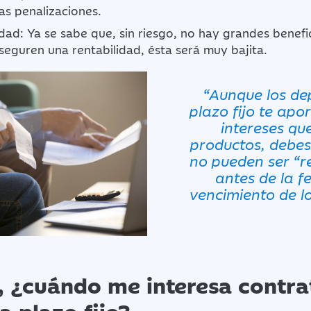
tas penalizaciones.
idad: Ya se sabe que, sin riesgo, no hay grandes benefic
eguren una rentabilidad, ésta será muy bajita.
“Aunque los de
plazo fijo te ap
intereses qu
productos, debes
no pueden ser “r
antes de la f
vencimiento de l
, ¿cuándo me interesa contra
a plazo fijo?