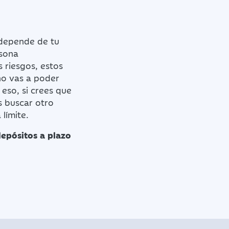
 depende de tu
rsona
 riesgos, estos
no vas a poder
 eso, si crees que
s buscar otro
límite.
epósitos a plazo