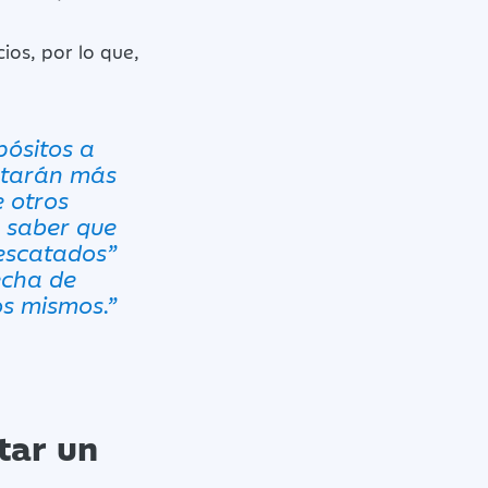
ios, por lo que,
pósitos a
ortarán más
e otros
 saber que
escatados”
echa de
os mismos.”
tar un