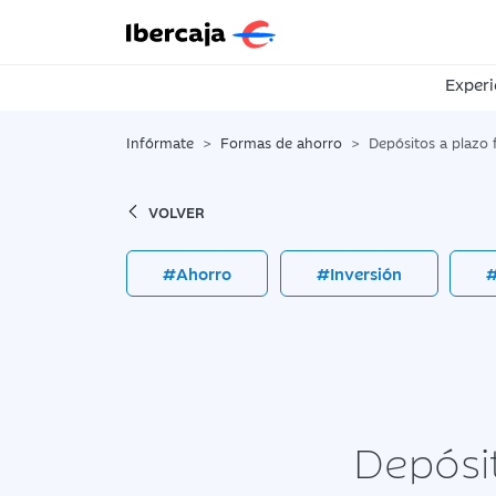
Experi
Infórmate
Formas de ahorro
Depósitos a plazo fijo: un pr
VOLVER
#Ahorro
#Inversión
#
Depósit