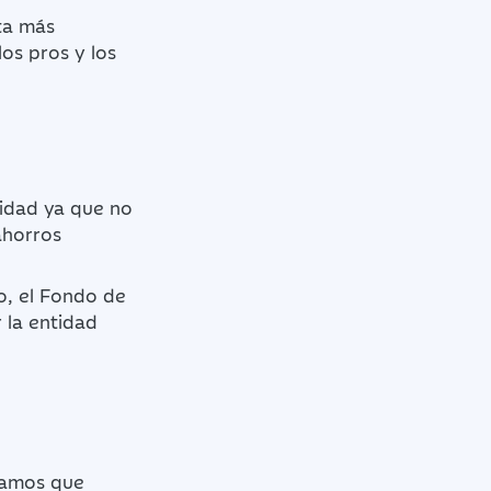
ta más
los pros y los
lidad ya que no
ahorros
o, el Fondo de
 la entidad
.
ríamos que