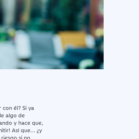
 con él? Si ya
le algo de
hando y hace que,
itir! Así que… ¿y
riesgo si no