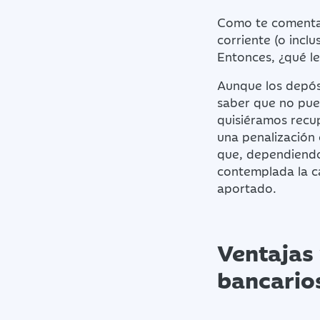
Como te comentab
corriente (o incl
Entonces, ¿qué le
Aunque los depósi
saber que no pued
quisiéramos recu
una penalización
que, dependiendo
contemplada la ca
aportado.
Ventajas 
bancarios