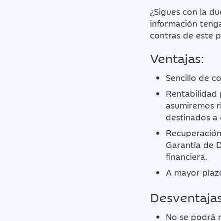
¿Sigues con la du
información tenga
contras de este 
Ventajas:
Sencillo de c
Rentabilidad 
asumiremos r
destinados a 
Recuperación 
Garantía de 
financiera.
A mayor plazo
Desventajas
No se podrá r