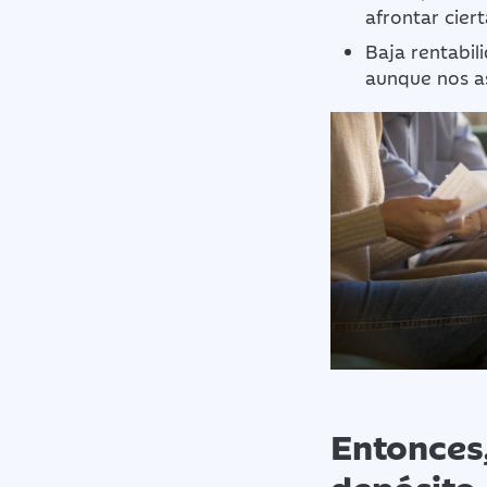
afrontar cier
Baja rentabil
aunque nos as
Entonces
depósito 