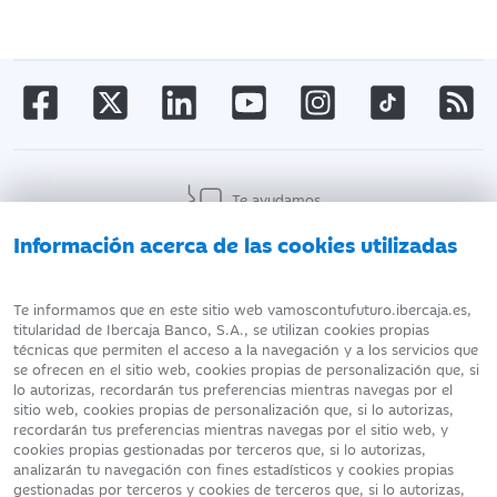
Te ayudamos
Información acerca de las cookies utilizadas
AVISO LEGAL
ATENCIÓN AL CLIENTE
Te informamos que en este sitio web vamoscontufuturo.ibercaja.es,
titularidad de Ibercaja Banco, S.A., se utilizan cookies propias
técnicas que permiten el acceso a la navegación y a los servicios que
DATOS PERSONALES
POLÍTICA DE COOKIES
se ofrecen en el sitio web, cookies propias de personalización que, si
lo autorizas, recordarán tus preferencias mientras navegas por el
sitio web, cookies propias de personalización que, si lo autorizas,
recordarán tus preferencias mientras navegas por el sitio web, y
cookies propias gestionadas por terceros que, si lo autorizas,
analizarán tu navegación con fines estadísticos y cookies propias
Fecha de edición: 08/08/2026
gestionadas por terceros y cookies de terceros que, si lo autorizas,
©Ibercaja Banco, S.A. - IBERCAJA - NIF. A-99319030 R.M. de