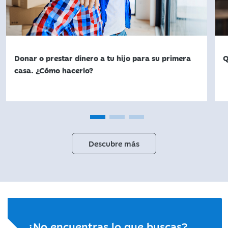
Donar o prestar dinero a tu hijo para su primera
Q
casa. ¿Cómo hacerlo?
Descubre más
¿No encuentras lo que buscas?