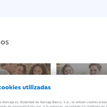
dos
ondos de inversión
Cuentas de ahorr
cookies utilizadas
bercaja.es, titularidad de Ibercaja Banco, S.A., se utilizan cookies prop
ropias de personalización que, si lo autorizas, recordarán tus preferencias