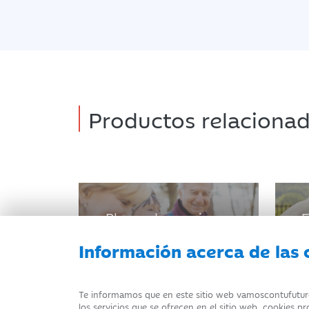
Productos relaciona
Planes de pensiones
F
Información acerca de las 
Te informamos que en este sitio web vamoscontufuturo.i
los servicios que se ofrecen en el sitio web, cookies p