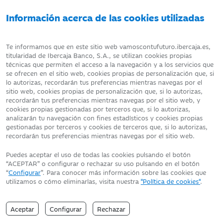
Información acerca de las cookies utilizadas
AVISO LEGAL
ATENCIÓN AL CLIENTE
Te informamos que en este sitio web vamoscontufuturo.ibercaja.es,
titularidad de Ibercaja Banco, S.A., se utilizan cookies propias
técnicas que permiten el acceso a la navegación y a los servicios que
DATOS PERSONALES
POLÍTICA DE COOKIES
se ofrecen en el sitio web, cookies propias de personalización que, si
lo autorizas, recordarán tus preferencias mientras navegas por el
sitio web, cookies propias de personalización que, si lo autorizas,
recordarán tus preferencias mientras navegas por el sitio web, y
cookies propias gestionadas por terceros que, si lo autorizas,
analizarán tu navegación con fines estadísticos y cookies propias
Fecha de edición: 08/08/2026
gestionadas por terceros y cookies de terceros que, si lo autorizas,
©Ibercaja Banco, S.A. - IBERCAJA - NIF. A-99319030 R.M. de
recordarán tus preferencias mientras navegas por el sitio web.
Zaragoza (T.3865. F.1. H.Z.-52186, Inscripc.1º)
Entidad de Crédito inscrita en el Registro Especial del Banco de
Puedes aceptar el uso de todas las cookies pulsando el botón
España con el código 2085.
“ACEPTAR” o configurar o rechazar su uso pulsando en el botón
Domicilio social: Plaza de Basilio Paraíso, 2. 50008-Zaragoza.
“
Configurar
”. Para conocer más información sobre las cookies que
utilizamos o cómo eliminarlas, visita nuestra
"Política de cookies"
.
Aceptar
Configurar
Rechazar