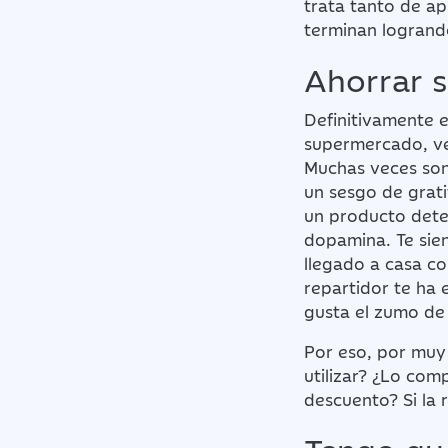
trata tanto de a
terminan logrand
Ahorrar s
Definitivamente 
supermercado, v
Muchas veces son
un sesgo de grati
un producto dete
dopamina. Te sien
llegado a casa c
repartidor te ha 
gusta el zumo de 
Por eso, por muy 
utilizar? ¿Lo com
descuento? Si la 
Tengo que