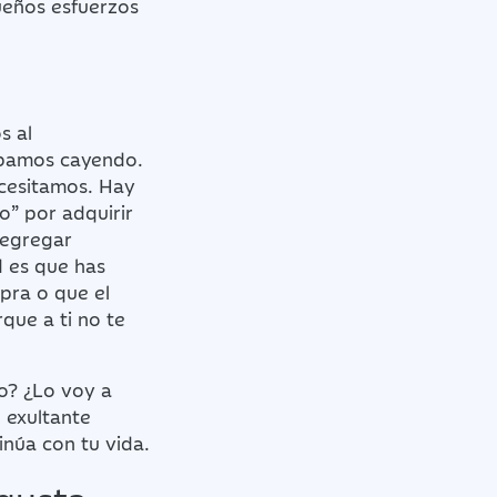
ueños esfuerzos
s al
abamos cayendo.
cesitamos. Hay
o” por adquirir
segregar
d es que has
pra o que el
que a ti no te
o? ¿Lo voy a
n exultante
núa con tu vida.
gusta