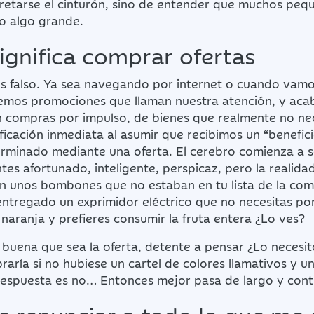
pretarse el cinturón, sino de entender que muchos peq
o algo grande.
ignifica comprar ofertas
es falso. Ya sea navegando por internet o cuando vamo
emos promociones que llaman nuestra atención, y ac
 compras por impulso, de bienes que realmente no ne
ficación inmediata al asumir que recibimos un “benefici
rminado mediante una oferta. El cerebro comienza a 
tes afortunado, inteligente, perspicaz, pero la realida
on unos bombones que no estaban en tu lista de la com
entregado un exprimidor eléctrico que no necesitas por
naranja y prefieres consumir la fruta entera ¿Lo ves?
buena que sea la oferta, detente a pensar ¿Lo necesit
praría si no hubiese un cartel de colores llamativos y u
respuesta es no… Entonces mejor pasa de largo y conti
 renunciar a todo lo que me 