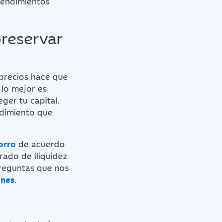
 rendimientos
preservar
 precios hace que
 lo mejor es
ger tu capital.
ndimiento que
orro
de acuerdo
rado de iliquidez
reguntas que nos
ones
.