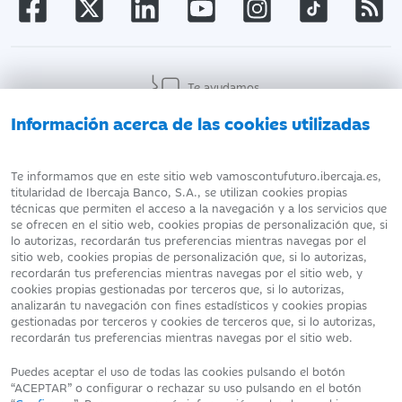
Te ayudamos
Información acerca de las cookies utilizadas
AVISO LEGAL
ATENCIÓN AL CLIENTE
Te informamos que en este sitio web vamoscontufuturo.ibercaja.es,
titularidad de Ibercaja Banco, S.A., se utilizan cookies propias
técnicas que permiten el acceso a la navegación y a los servicios que
DATOS PERSONALES
POLÍTICA DE COOKIES
se ofrecen en el sitio web, cookies propias de personalización que, si
lo autorizas, recordarán tus preferencias mientras navegas por el
sitio web, cookies propias de personalización que, si lo autorizas,
recordarán tus preferencias mientras navegas por el sitio web, y
cookies propias gestionadas por terceros que, si lo autorizas,
analizarán tu navegación con fines estadísticos y cookies propias
Fecha de edición: 06/08/2026
gestionadas por terceros y cookies de terceros que, si lo autorizas,
©Ibercaja Banco, S.A. - IBERCAJA - NIF. A-99319030 R.M. de
recordarán tus preferencias mientras navegas por el sitio web.
Zaragoza (T.3865. F.1. H.Z.-52186, Inscripc.1º)
Entidad de Crédito inscrita en el Registro Especial del Banco de
Puedes aceptar el uso de todas las cookies pulsando el botón
España con el código 2085.
“ACEPTAR” o configurar o rechazar su uso pulsando en el botón
Domicilio social: Plaza de Basilio Paraíso, 2. 50008-Zaragoza.