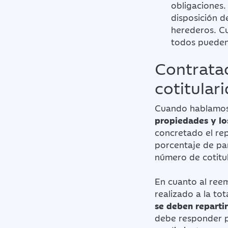
obligaciones.
disposición d
herederos. Cu
todos pueden
Contratac
cotitular
Cuando hablamos 
propiedades y lo
concretado el re
porcentaje de par
número de cotitu
En cuanto al ree
realizado a la tot
se deben reparti
debe responder p