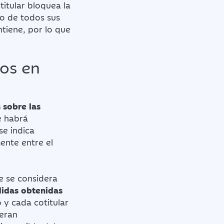
titular bloquea la
so de todos sus
ntiene, por lo que
os en
 sobre las
e habrá
se indica
ente entre el
e se considera
didas obtenidas
 y cada cotitular
deran