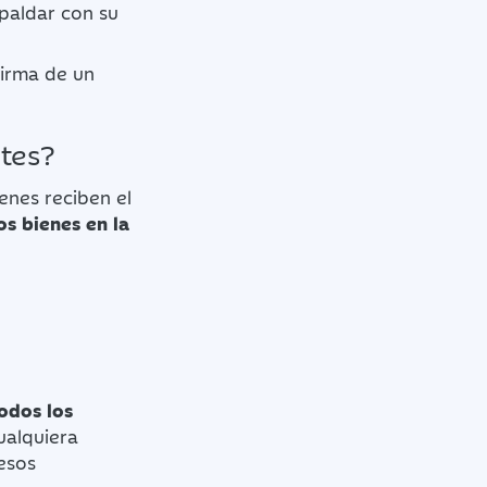
paldar con su
firma de un
ntes?
enes reciben el
os bienes en la
odos los
ualquiera
esos