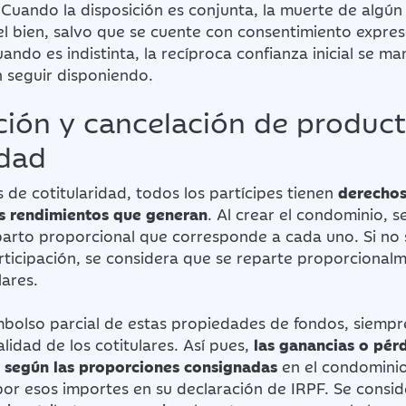
 Cuando la disposición es conjunta, la muerte de algún 
el bien, salvo que se cuente con consentimiento expre
ando es indistinta, la recíproca confianza inicial se ma
 seguir disponiendo.
ión y cancelación de product
idad
de cotitularidad, todos los partícipes tienen
derechos
s rendimientos que generan
. Al crear el condominio, s
parto proporcional que corresponde a cada uno. Si no 
ticipación, se considera que se reparte proporcionalm
lares.
mbolso parcial de estas propiedades de fondos, siempr
alidad de los cotitulares. Así pues,
las ganancias o pér
r según las proporciones consignadas
en el condominio
or esos importes en su declaración de IRPF. Se consi