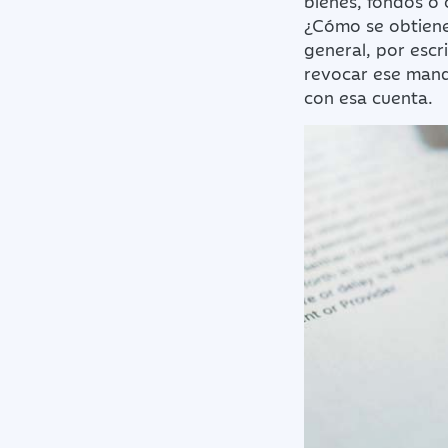
bienes, fondos
o 
¿Cómo se obtiene
general, por escr
revocar ese mand
con esa cuenta.