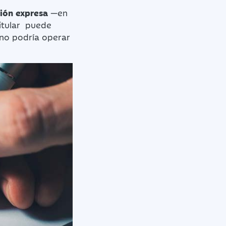
ión expresa
—en
titular puede
 no podría operar