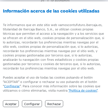
Te ayudamos
Información acerca de las cookies utilizadas
AVISO LEGAL
ATENCIÓN AL CLIENTE
Te informamos que en este sitio web vamoscontufuturo.ibercaja.es,
titularidad de Ibercaja Banco, S.A., se utilizan cookies propias
técnicas que permiten el acceso a la navegación y a los servicios que
DATOS PERSONALES
POLÍTICA DE COOKIES
se ofrecen en el sitio web, cookies propias de personalización que, si
lo autorizas, recordarán tus preferencias mientras navegas por el
sitio web, cookies propias de personalización que, si lo autorizas,
recordarán tus preferencias mientras navegas por el sitio web, y
cookies propias gestionadas por terceros que, si lo autorizas,
analizarán tu navegación con fines estadísticos y cookies propias
Fecha de edición: 09/08/2026
gestionadas por terceros y cookies de terceros que, si lo autorizas,
©Ibercaja Banco, S.A. - IBERCAJA - NIF. A-99319030 R.M. de
recordarán tus preferencias mientras navegas por el sitio web.
Zaragoza (T.3865. F.1. H.Z.-52186, Inscripc.1º)
Entidad de Crédito inscrita en el Registro Especial del Banco de
Puedes aceptar el uso de todas las cookies pulsando el botón
España con el código 2085.
“ACEPTAR” o configurar o rechazar su uso pulsando en el botón
Domicilio social: Plaza de Basilio Paraíso, 2. 50008-Zaragoza.
“
Configurar
”. Para conocer más información sobre las cookies que
utilizamos o cómo eliminarlas, visita nuestra
"Política de cookies"
.
Aceptar
Configurar
Rechazar